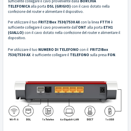
sufficiente collegare il cavo proveniente dalla
BORCHIA
TELEFONICA
alla porta
DSL (GRIGIO)
con il cavo dotato nella
confezione del router e alimentare il dispositivo.
Per utilizzare il tuo
FRITZ!Box 7530/7530 AX
con la linea
FTTH
è
sufficiente collegare il cavo proveniente dall'
ONT
alla porta
ETH1
(GIALLO)
con il cavo dotato nella confezione del router e alimentare il
dispositivo.
Per utilizzare il tuo
NUMERO DI TELEFONO
con il
FRITZ!Box
7530/7530 AX
è sufficiente collegare il
TELEFONO
sulla presa
FON
.